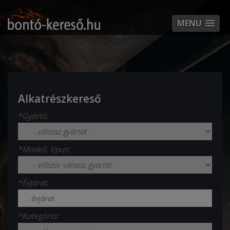
MENU
Alkatrészkereső
*Gyártó:
*Modell, típus:
*Évjárat:
*Kategória: