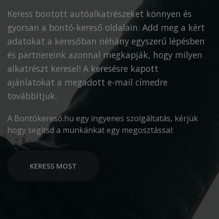
Keress bontott autóalkatrészeket könnyen és
gyorsan a bontó-kereső oldalain. Add meg a kért
adatokat a keresőban néhány egyszerű lépésben
és partnereink azonnal megkapják, hogy milyen
alkatrészt keresel! A keresésre kapott
ajánlatokat a megadott e-mail címedre
továbbítjuk.
A Bontókereső.hu egy ingyenes szolgáltatás, kérjük
hogy segítsd a munkánkat egy megosztással:
KERESS MOST