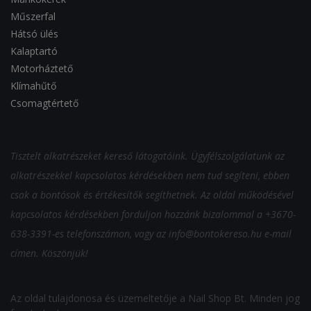
Műszerfal
Hátsó ülés
Kalaptartó
Motorháztető
Klímahűtő
Csomagtértető
Tisztelt alkatrészeket kereső látogatóink. Ügyfélszolgálatunk az
alkatrészekkel kapcsolatos kérdésekben nem tud segíteni, ebben
csak a bontósok és értékesítők segíthetnek. Az oldal működésével
kapcsolatos kérdésekben forduljon hozzánk bizalommal a +3670-
638-3391-es telefonszámon, vagy az
info@bontokereso.hu
e-mail
címen. Köszönjük!
Az oldal tulajdonosa és üzemeltetője a Nail Shop Bt. Minden jog