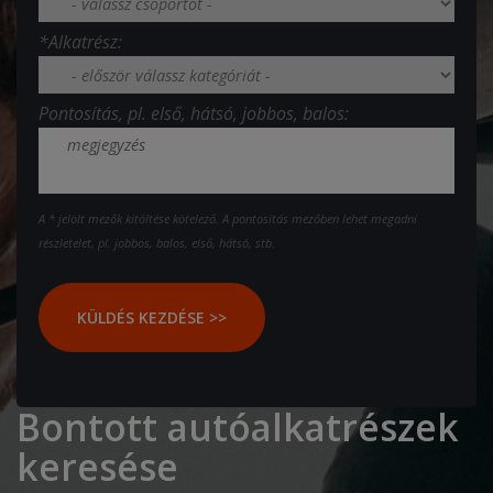
*Alkatrész:
Pontosítás, pl. első, hátsó, jobbos, balos:
A * jelölt mezők kitöltése kötelező. A pontosítás mezőben lehet megadni
részletelet, pl. jobbos, balos, első, hátsó, stb.
KÜLDÉS KEZDÉSE >>
Bontott autóalkatrészek
keresése